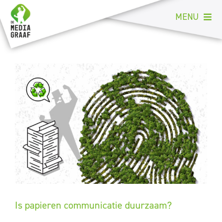
Ga
MENU
naar
inhoud
Welkom
Portfolio
Print
Creatie
Online
Duurzaam
Contact
Is papieren communicatie duurzaam?