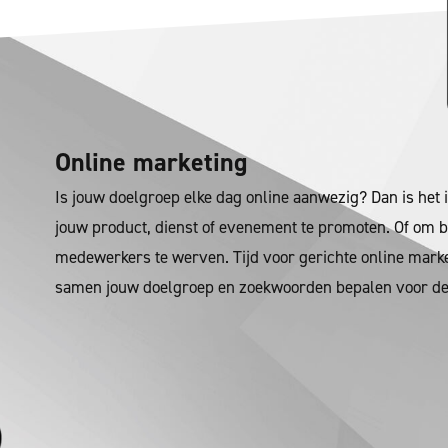
Online marketing
Is jouw doelgroep elke dag online aanwezig? Dan is het 
jouw product, dienst of evenement te promoten. Of om 
medewerkers te werven. Tijd voor gerichte online mark
samen jouw doelgroep en zoekwoorden bepalen voor de 