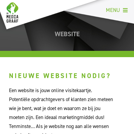
Ga
MENU
naar
inhoud
Welkom
WEBSITE
Portfolio
Print
Creatie
Online
NIEUWE WEBSITE NODIG?
Duurzaam
Contact
Een website is jouw online visitekaartje.
Potentiële opdrachtgevers of klanten zien meteen
wie je bent, wat je doet en waarom ze bij jou
moeten zijn. Een ideaal marketingmiddel dus!
Tenminste… Als je website nog aan alle wensen