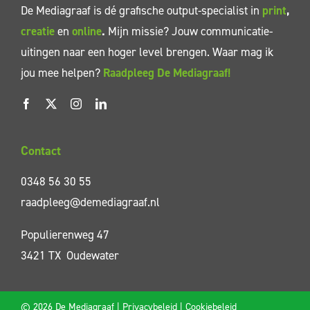
De Mediagraaf is dé grafische output-specialist in
print
,
creatie
en
online
.
Mijn missie? Jouw communicatie-
uitingen naar een hoger level brengen. Waar mag ik
jou mee helpen?
Raadpleeg De Mediagraaf!
Contact
0348 56 30 55
raadpleeg@demediagraaf.nl
Populierenweg 47
3421 TX Oudewater
©
2026 De Mediagraaf |
Privacybeleid
|
Cookiebeleid