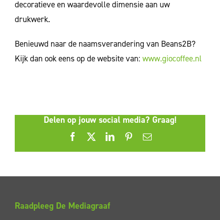
decoratieve en waardevolle dimensie aan uw
drukwerk.
Benieuwd naar de naamsverandering van Beans2B?
Kijk dan ook eens op de website van:
www.giocoffee.nl
Delen op jouw social media? Graag!
Facebook
X
LinkedIn
Pinterest
E-
mail
Raadpleeg De Mediagraaf