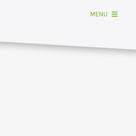
MENU
kom
olio
tie
ne
rzaam
act