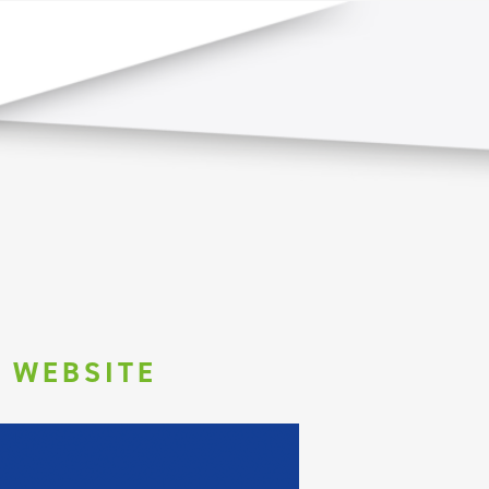
Wel
Portf
Print
Crea
Onli
 WEBSITE
Duu
Cont