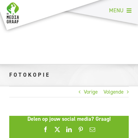
Ga
MENU
naar
inhoud
Welkom
Portfolio
Print
Creatie
Online
FOTOKOPIE
Duurzaam
Contact
Vorige
Volgende
Delen op jouw social media? Graag!
Facebook
X
LinkedIn
Pinterest
E-
mail